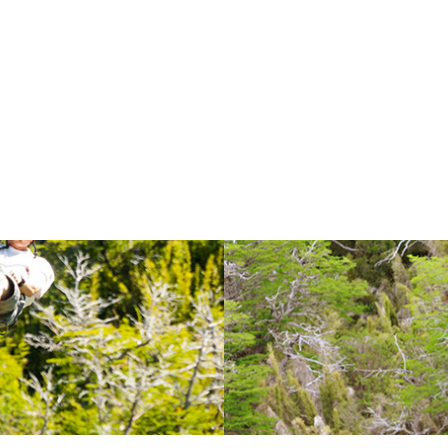
predominan coihues y cipreses. Fin
descansar en la hostería que se en
incluye equipo técnico y guías.