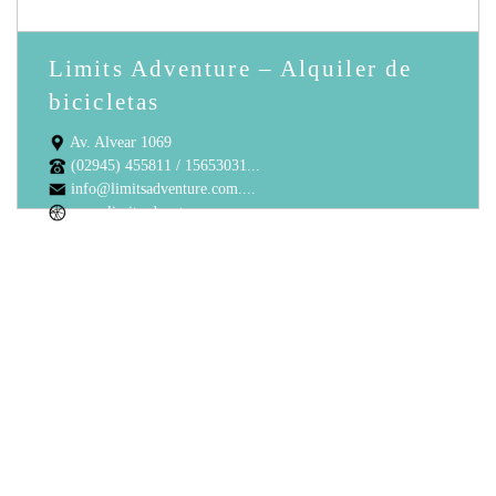
Limits Adventure – Alquiler de
bicicletas
Av. Alvear 1069
(02945) 455811 / 15653031...
info@limitsadventure.com....
www.limitsadventure.com.a...