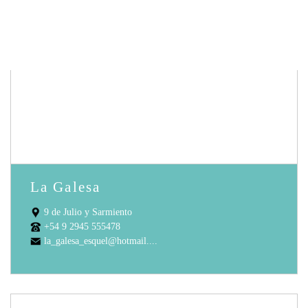
La Galesa
9 de Julio y Sarmiento
+54 9 2945 555478
la_galesa_esquel@hotmail....