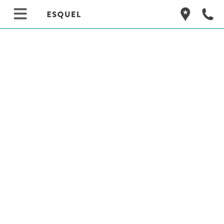
VOLVER
OTROS SERVICIOS
Datos útiles para resolver todo lo que necesites durante tu estadía en
Esquel
REGIONALES - CHOCOLATERÍAS - CARAMELERÍAS
▼