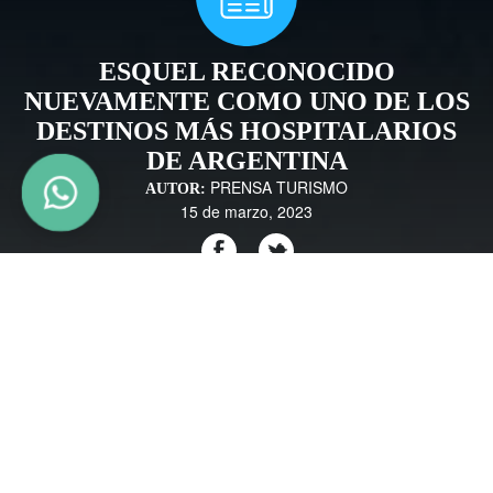
ESQUEL RECONOCIDO
NUEVAMENTE COMO UNO DE LOS
DESTINOS MÁS HOSPITALARIOS
DE ARGENTINA
PRENSA TURISMO
AUTOR:
15 de marzo, 2023
En el marco de los premios Traveller Review Awards 2023 de
Booking.com, donde se reconoció a los proveedores de viajes de 220
países y territorios por su hospitalidad, la comunidad viajera
internacional reconoció a Esquel por tercera vez como uno de los destinos
más amigables con los turistas que la visitan.