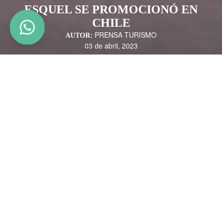
ESQUEL SE PROMOCIONÓ EN
CHILE
PRENSA TURISMO
AUTOR:
03 de abril, 2023
Enfocados en la promoción turística binacional, la Secretaría de Turismo
y el Ente Mixto de Promoción Turística de Esquel estuvieron presentes
este fin de semana en la Feria de "Los Lagos Travel" en Parque Chuyaca,
Osorno, Chile.
Junto a 45 stands que presentaron lo mejor del turismo de Argentina y
Chile; Esquel propuso disfrutar del otoño en Semana Santa, un “escape a
un paraíso natural” para reconectar lo esencial, cambiar el ritmo, dejarse