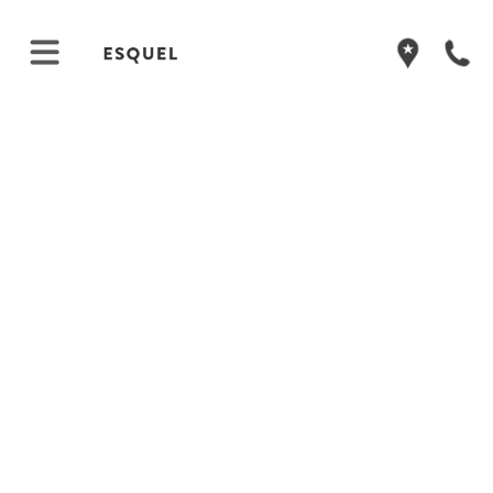
">
">