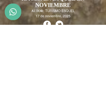
NOVIEMBRE
TURISMO ESQUEL
AUTOR:
17 de noviembre, 2025
Noviembre en Esquel llega con encanto natural: días con mucha luz,
clima agradable y un entorno que despierta en todo su esplendor.
Diferentes experiencias se combinan en un destino que es punto de
partida para la aventura, la contemplación o la conexión con lo esencial.
Desde el
rafting
hasta
paisajes
que parecen pintados, noviembre en
Esquel tiene un
encanto primaveral con presagios de verano…
¿Qué
podés hacer en este destino?