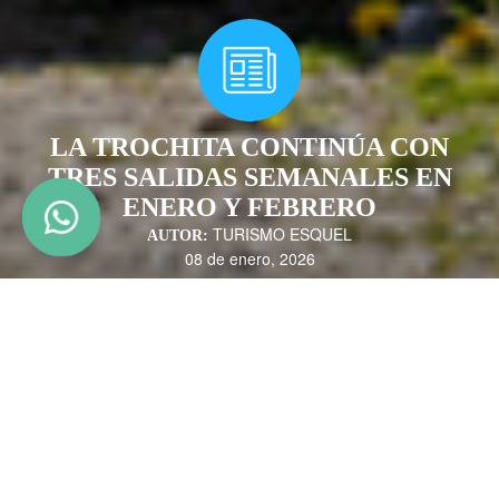
LA TROCHITA CONTINÚA CON
TRES SALIDAS SEMANALES EN
ENERO Y FEBRERO
TURISMO ESQUEL
AUTOR:
08 de enero, 2026
El Viejo Expreso Patagónico "La Trochita", último tren de trocha
angosta en funcionamiento del mundo, confirmó que continuará con tres
salidas semanales durante enero y febrero de 2026. Los recorridos se
realizarán los días martes, jueves y sábados, con salida a las 10 de la
mañana desde la estación ferroviaria de Esquel.