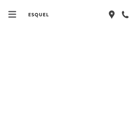
">
">