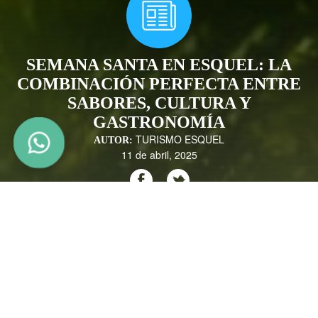
SEMANA SANTA EN ESQUEL: LA
COMBINACIÓN PERFECTA ENTRE
SABORES, CULTURA Y
GASTRONOMÍA
TURISMO ESQUEL
AUTOR:
11 de abril, 2025
La ciudad cabecera de la cordillera chubutense te espera para disfrutar
de sus sabores característicos, la majestuosidad de su naturaleza y las
experiencias artísticas que dan identidad a la localidad. Desde el 17 al
20 de abril, estas son las propuestas que podrás disfrutar si visitás
Esquel: